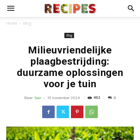
Home
Blog
Blog
Milieuvriendelijke
plaagbestrijding:
duurzame oplossingen
voor je tuin
462
Door
Saar
-
10 november 2024
0