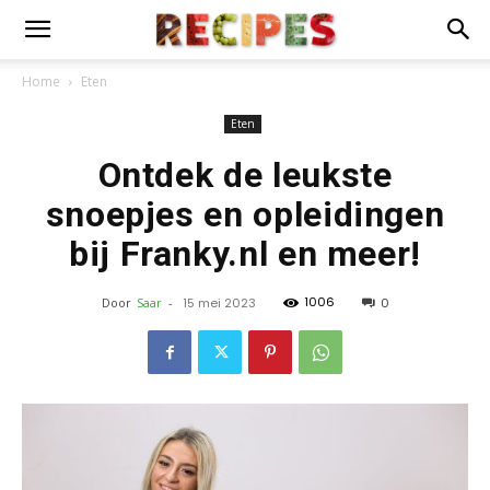
Home
Eten
Eten
Ontdek de leukste
snoepjes en opleidingen
bij Franky.nl en meer!
1006
Door
Saar
-
15 mei 2023
0